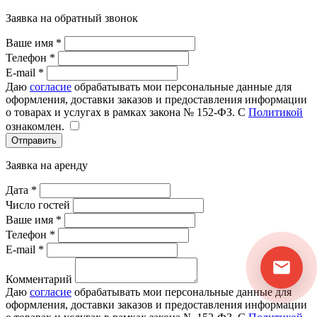
Заявка на обратный звонок
Ваше имя *
Телефон *
E-mail *
72000
72000
72000
72000
96000
96000
96000
Даю
согласие
обрабатывать мои персональные данные для
оформления, доставки заказов и предоставления информации
о товарах и услугах в рамках закона № 152-ФЗ. С
Политикой
ознакомлен.
Отправить
Заявка на аренду
Дата *
Число гостей
Ваше имя *
6500
6500
6500
7000
8500
8500
7000
Телефон *
E-mail *
Комментарий
Даю
согласие
обрабатывать мои персональные данные для
оформления, доставки заказов и предоставления информации