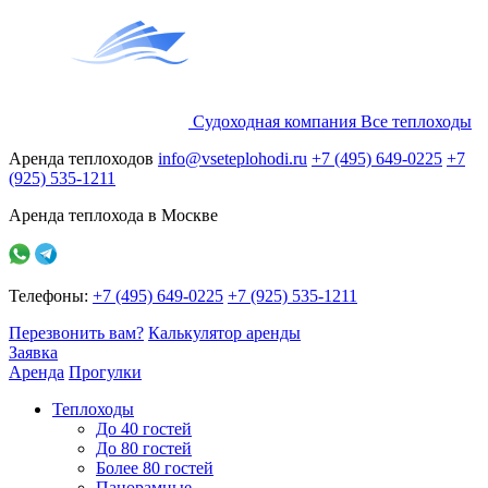
Судоходная компания
Все
теплоходы
Аренда теплоходов
info@vseteplohodi.ru
+7 (495) 649-0225
+7
(925) 535-1211
Аренда теплохода в Москве
Телефоны:
+7 (495) 649-0225
+7 (925) 535-1211
Перезвонить вам?
Калькулятор аренды
Заявка
Аренда
Прогулки
Теплоходы
До 40 гостей
До 80 гостей
Более 80 гостей
Панорамные