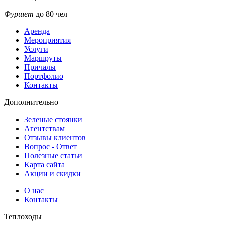
Фуршет
до 80 чел
Аренда
Мероприятия
Услуги
Маршруты
Причалы
Портфолио
32000
32000
32000
32000
45000
45000
35000
Контакты
Дополнительно
Зеленые стоянки
Агентствам
Отзывы клиентов
Вопрос - Ответ
Полезные статьи
Карта сайта
Акции и скидки
О нас
10000
10000
10000
10000
14000
14000
12000
Контакты
Теплоходы