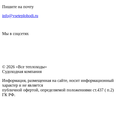
Пишите на почту
14000
14000
14000
14000
16000
16000
14000
info@vseteplohodi.ru
Мы в соцсетях
© 2026 «Все теплоходы»
Судоходная компания
Информация, размещенная на сайте, носит информационный
характер и не является
14000
14000
14000
14000
20000
20000
20000
публичной офертой, определяемой положениями ст.437 ( п.2)
ГК РФ.