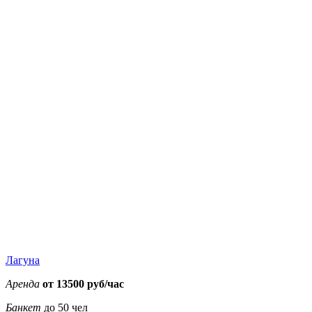
6900
6900
6900
7900
8900
8900
7900
11000
11000
11000
11000
13000
13000
12000
Лагуна
Аренда
от 13500 руб/час
Банкет
до 50 чел