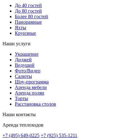
До 40 гостей
До 80 гостей
Более 80 гостей
Панорамные
Яхты
Круизные
Наши услуги
Украшение
Диджей
Ведущий
14500
14500
14500
14500
16500
16500
14500
Фото/Видео
Салюты
Шоу-программа
Аренда мебели
Аренда полян
Торты
Расстановка столов
Наши контакты
Аренда теплоходов
+7 (495) 649-0225
+7 (925) 535-1211