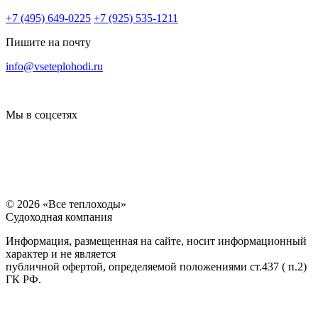
+7 (495) 649-0225
+7 (925) 535-1211
Пишите на почту
14000
14000
14000
14000
16000
16000
14000
info@vseteplohodi.ru
Мы в соцсетях
© 2026 «Все теплоходы»
Судоходная компания
Информация, размещенная на сайте, носит информационный
характер и не является
14000
14000
14000
14000
20000
20000
20000
публичной офертой, определяемой положениями ст.437 ( п.2)
ГК РФ.