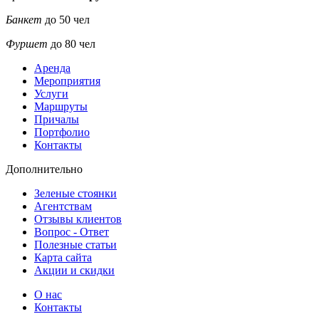
Банкет
до 50 чел
Фуршет
до 80 чел
Аренда
Мероприятия
Услуги
Маршруты
Причалы
Портфолио
32000
32000
32000
32000
45000
45000
35000
Контакты
Дополнительно
Зеленые стоянки
Агентствам
Отзывы клиентов
Вопрос - Ответ
Полезные статьи
Карта сайта
Акции и скидки
О нас
10000
10000
10000
10000
14000
14000
12000
Контакты