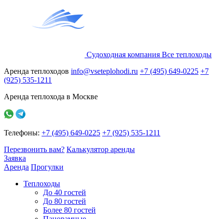
Судоходная компания
Все
теплоходы
Аренда теплоходов
info@vseteplohodi.ru
+7 (495) 649-0225
+7
(925) 535-1211
Аренда теплохода в Москве
Телефоны:
+7 (495) 649-0225
+7 (925) 535-1211
Перезвонить вам?
Калькулятор аренды
Заявка
Аренда
Прогулки
Теплоходы
До 40 гостей
До 80 гостей
Более 80 гостей
Панорамные