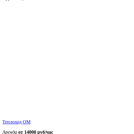
6900
6900
6900
7900
8900
8900
7900
11000
11000
11000
11000
13000
13000
12000
Теплоход ОМ
Аренда
от 14000 руб/час