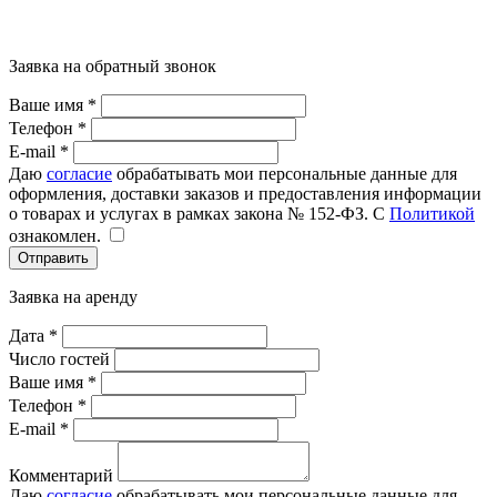
Заявка на обратный звонок
Ваше имя *
Телефон *
E-mail *
72000
72000
72000
72000
96000
96000
96000
Даю
согласие
обрабатывать мои персональные данные для
оформления, доставки заказов и предоставления информации
о товарах и услугах в рамках закона № 152-ФЗ. С
Политикой
ознакомлен.
Отправить
Заявка на аренду
Дата *
Число гостей
Ваше имя *
6500
6500
6500
7000
8500
8500
7000
Телефон *
E-mail *
Комментарий
Даю
согласие
обрабатывать мои персональные данные для