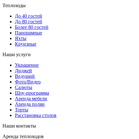
Теплоходы
До 40 гостей
До 80 гостей
Более 80 гостей
Панорамные
Яхты
Круизные
Наши услуги
Украшение
Диджей
Ведущий
14500
14500
14500
14500
16500
16500
14500
Фото/Видео
Салюты
Шоу-программа
Аренда мебели
Аренда полян
Торты
Расстановка столов
Наши контакты
Аренда теплоходов