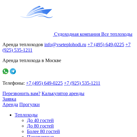
Судоходная компания
Все
теплоходы
Аренда теплоходов
info@vseteplohodi.ru
+7 (495) 649-0225
+7
(925) 535-1211
Аренда теплохода в Москве
Телефоны:
+7 (495) 649-0225
+7 (925) 535-1211
Перезвонить вам?
Калькулятор аренды
Заявка
Аренда
Прогулки
Теплоходы
До 40 гостей
До 80 гостей
Более 80 гостей
Панорамные