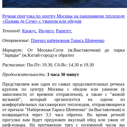
Речная прогулка по центру Москвы на панорамном теплоходе
«Пальма де Сочи» с ужином или обедом
Теплоход:
Крокус
,
Индиго
,
Раритет
,
Отправление:
Причал набережная Тараса Шевченко
Маршрут:
От Москва-Сити (м.Выставочная) до парка
"Зарядье" (м.Китай-город) и обратно
Расписание:
Пн-Пт: 19.30, Сб-Вс: 14.30 и 19.30
Продолжительность:
3 часа 30 минут
Представляем вам один из самых продолжительных речных
круизов по центру Москвы с обедом или ужином (в
зависимости от времени отправления), а также с "живой
музыкой", который организуется на одном из
комфортабельных пассажирских теплоходов, отправляющиеся
от причала "Набережная Тараса Шевченко" (м.Выставочная) и
возвращается через 3,5 часа обратно. Во время речной
прогулки вам будет предложен вкусный обед или ужин от
шеф-повара. На протяжении трех с половиной часов вы