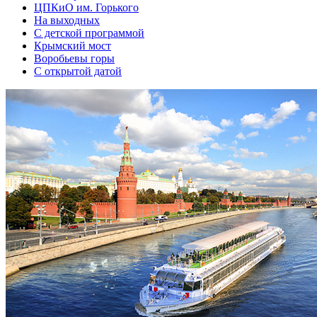
ЦПКиО им. Горького
На выходных
С детской программой
Крымский мост
Воробьевы горы
С открытой датой