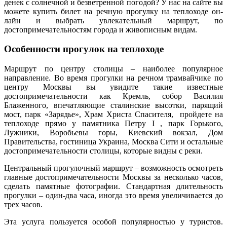
денек с солнечной и безветренной погодой? У нас на сайте вы
можете купить билет на речную прогулку на теплоходе он-
лайн и выбрать увлекательный маршрут, по
достопримечательностям города и живописным видам.
Особенности прогулок на теплоходе
Маршрут по центру столицы – наиболее популярное
направление. Во время прогулки на речном трамвайчике по
центру Москвы вы увидите такие известные
достопримечательности как Кремль, собор Василия
Блаженного, впечатляющие сталинские высотки, парящий
мост, парк «Зарядье», Храм Христа Спасителя, пройдете на
теплоходе прямо у памятника Петру I , парк Горького,
Лужники, Воробьевы горы, Киевский вокзал, Дом
Правительства, гостиница Украина, Москва Сити и остальные
достопримечательности столицы, которые видны с реки.
Центральный прогулочный маршрут – возможность осмотреть
главные достопримечательности Москвы за несколько часов,
сделать памятные фотографии. Стандартная длительность
прогулки – один-два часа, иногда это время увеличивается до
трех часов.
Эта услуга пользуется особой популярностью у туристов.