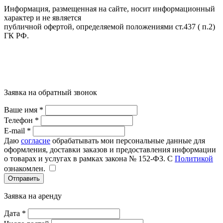
35000
35000
35000
35000
38000
38000
38000
Информация, размещенная на сайте, носит информационный
характер и не является
публичной офертой, определяемой положениями ст.437 ( п.2)
ГК РФ.
Заявка на обратный звонок
Ваше имя *
Телефон *
E-mail *
0
0
0
0
0
0
0
Даю
согласие
обрабатывать мои персональные данные для
оформления, доставки заказов и предоставления информации
о товарах и услугах в рамках закона № 152-ФЗ. С
Политикой
ознакомлен.
Отправить
Заявка на аренду
Дата *