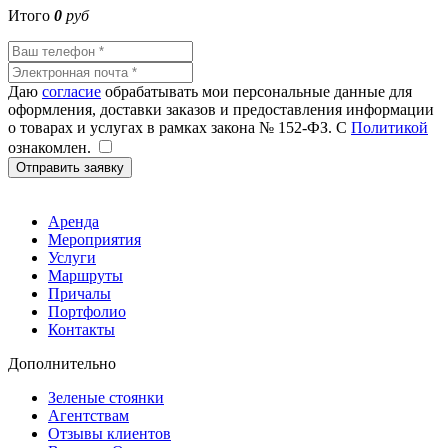
Итого
0
руб
Даю
согласие
обрабатывать мои персональные данные для
оформления, доставки заказов и предоставления информации
о товарах и услугах в рамках закона № 152-ФЗ. С
Политикой
ознакомлен.
Отправить заявку
Аренда
Мероприятия
Услуги
Маршруты
20000
20000
20000
20000
25000
25000
20000
Причалы
Портфолио
Контакты
Дополнительно
Зеленые стоянки
Агентствам
Отзывы клиентов