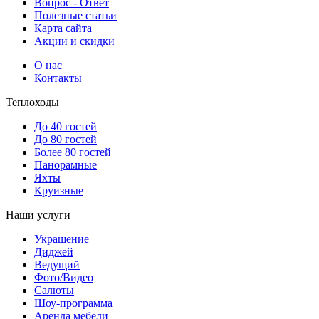
Вопрос - Ответ
Полезные статьи
Карта сайта
Акции и скидки
О нас
17000
17000
17000
17000
22000
22000
17000
Контакты
Теплоходы
До 40 гостей
До 80 гостей
Более 80 гостей
Панорамные
Яхты
Круизные
Наши услуги
Украшение
Диджей
3900
3900
3900
3900
5500
5500
3900
Ведущий
Фото/Видео
Салюты
Шоу-программа
Аренда мебели