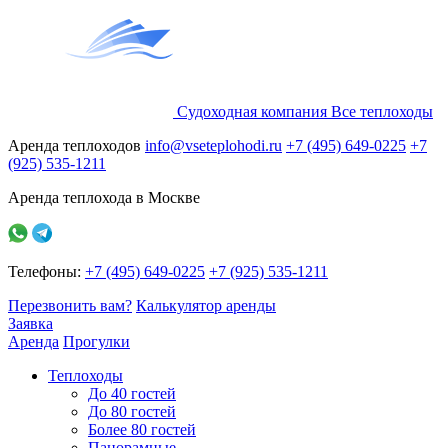
Судоходная компания
Все
теплоходы
Аренда теплоходов
info@vseteplohodi.ru
+7 (495) 649-0225
+7
(925) 535-1211
Аренда теплохода в Москве
Телефоны:
+7 (495) 649-0225
+7 (925) 535-1211
Перезвонить вам?
Калькулятор аренды
Заявка
Аренда
Прогулки
Теплоходы
До 40 гостей
До 80 гостей
Более 80 гостей
Панорамные