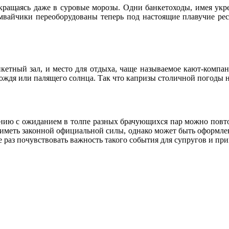
кращаясь даже в суровые морозы. Одни банкетоходы, имея укре
вайчики переоборудованы теперь под настоящие плавучие рес
кетный зал, и место для отдыха, чаще называемое кают-компан
 дождя или палящего солнца. Так что капризы столичной погоды 
нию с ожиданием в толпе разных брачующихся пар можно повтор
т иметь законной официальной силы, однако может быть оформлен
е раз почувствовать важность такого события для супругов и пр