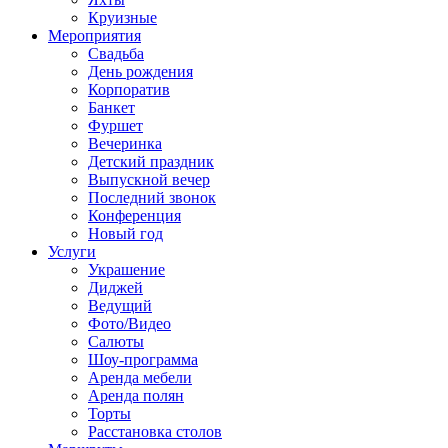
Круизные
Мероприятия
Свадьба
День рождения
Корпоратив
Банкет
Фуршет
Вечеринка
Детский праздник
Выпускной вечер
Последний звонок
Конференция
Новый год
Услуги
Украшение
Диджей
Ведущий
Фото/Видео
Салюты
Шоу-программа
Аренда мебели
Аренда полян
Торты
Расстановка столов