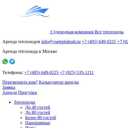
Судоходная компания
Все
теплоходы
Аренда теплоходов
info@vseteplohodi.ru
+7 (495) 649-0225
+7 (9
Аренда теплохода в Москве
Телефоны:
+7 (495) 649-0225
+7 (925) 535-1211
Перезвонить вам?
Калькулятор аренды
Заявка
Аренда
Прогулки
Теплоходы
До 40 гостей
До 80 гостей
Более 80 гостей
Панорамные
Яхты