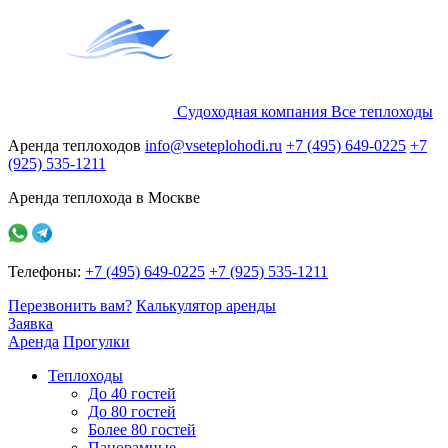
Судоходная компания
Все
теплоходы
Аренда теплоходов
info@vseteplohodi.ru
+7 (495) 649-0225
+7
(925) 535-1211
Аренда теплохода в Москве
Телефоны:
+7 (495) 649-0225
+7 (925) 535-1211
Перезвонить вам?
Калькулятор аренды
Заявка
Аренда
Прогулки
Теплоходы
До 40 гостей
До 80 гостей
Более 80 гостей
Панорамные