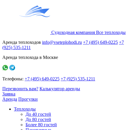
Судоходная компания
Все
теплоходы
Аренда теплоходов
info@vseteplohodi.ru
+7 (495) 649-0225
+7
(925) 535-1211
Аренда теплохода в Москве
Телефоны:
+7 (495) 649-0225
+7 (925) 535-1211
Перезвонить вам?
Калькулятор аренды
Заявка
Аренда
Прогулки
Теплоходы
До 40 гостей
До 80 гостей
Более 80 гостей
Панорамные