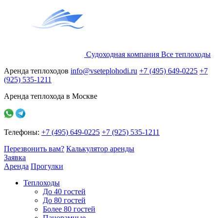
Судоходная компания
Все
теплоходы
Аренда теплоходов
info@vseteplohodi.ru
+7 (495) 649-0225
+7
(925) 535-1211
Аренда теплохода в Москве
Телефоны:
+7 (495) 649-0225
+7 (925) 535-1211
Перезвонить вам?
Калькулятор аренды
Заявка
Аренда
Прогулки
Теплоходы
До 40 гостей
До 80 гостей
Более 80 гостей
Панорамные