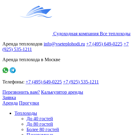
Судоходная компания
Все
теплоходы
Аренда теплоходов
info@vseteplohodi.ru
+7 (495) 649-0225
+7
(925) 535-1211
Аренда теплохода в Москве
Телефоны:
+7 (495) 649-0225
+7 (925) 535-1211
Перезвонить вам?
Калькулятор аренды
Заявка
Аренда
Прогулки
Теплоходы
До 40 гостей
До 80 гостей
Более 80 гостей
Панорамные