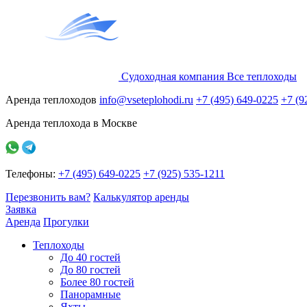
Судоходная компания
Все
теплоходы
Аренда теплоходов
info@vseteplohodi.ru
+7 (495) 649-0225
+7 (9
Аренда теплохода в Москве
Телефоны:
+7 (495) 649-0225
+7 (925) 535-1211
Перезвонить вам?
Калькулятор аренды
Заявка
Аренда
Прогулки
Теплоходы
До 40 гостей
До 80 гостей
Более 80 гостей
Панорамные
Яхты