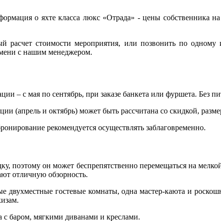
ормация о яхте класса люкс «Отрада» - цены собственника на
ый расчет стоимости мероприятия, или позвонить по одному и
емени с нашим менеджером.
и – с мая по сентябрь, при заказе банкета или фуршета. Без пит
ции (апрель и октябрь) может быть рассчитана со скидкой, раз
бронирование рекомендуется осуществлять заблаговременно.
дку, поэтому он может беспрепятственно перемещаться на мелко
ают отличную обзорность.
е двухместные гостевые комнаты, одна мастер-каюта и роскошн
кизам.
а с баром, мягкими диванами и креслами.