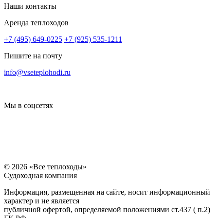
Наши контакты
Аренда теплоходов
+7 (495) 649-0225
+7 (925) 535-1211
Пишите на почту
14000
14000
14000
14000
16000
16000
14000
info@vseteplohodi.ru
Мы в соцсетях
© 2026 «Все теплоходы»
Судоходная компания
Информация, размещенная на сайте, носит информационный
характер и не является
14000
14000
14000
14000
20000
20000
20000
публичной офертой, определяемой положениями ст.437 ( п.2)