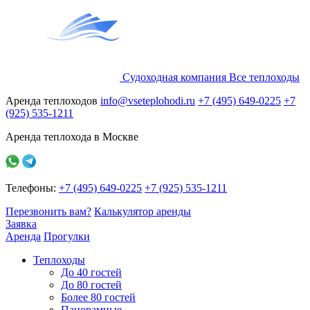
Судоходная компания
Все
теплоходы
Аренда теплоходов
info@vseteplohodi.ru
+7 (495) 649-0225
+7
(925) 535-1211
Аренда теплохода в Москве
Телефоны:
+7 (495) 649-0225
+7 (925) 535-1211
Перезвонить вам?
Калькулятор аренды
Заявка
Аренда
Прогулки
Теплоходы
До 40 гостей
До 80 гостей
Более 80 гостей
Панорамные