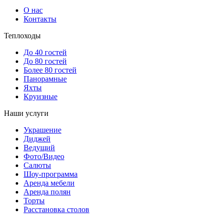
О нас
10000
10000
10000
10000
14000
14000
12000
Контакты
Теплоходы
До 40 гостей
До 80 гостей
Более 80 гостей
Панорамные
Яхты
Круизные
Наши услуги
Украшение
Диджей
Ведущий
14500
14500
14500
14500
16500
16500
14500
Фото/Видео
Салюты
Шоу-программа
Аренда мебели
Аренда полян
Торты
Расстановка столов