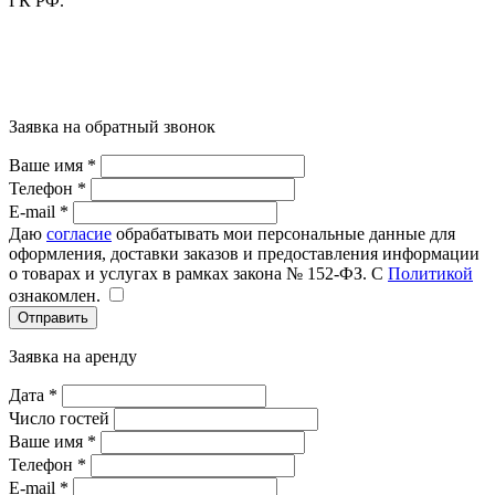
ГК РФ.
Заявка на обратный звонок
Ваше имя *
Телефон *
E-mail *
72000
72000
72000
72000
96000
96000
96000
Даю
согласие
обрабатывать мои персональные данные для
оформления, доставки заказов и предоставления информации
о товарах и услугах в рамках закона № 152-ФЗ. С
Политикой
ознакомлен.
Отправить
Заявка на аренду
Дата *
Число гостей
Ваше имя *
6500
6500
6500
7000
8500
8500
7000
Телефон *
E-mail *