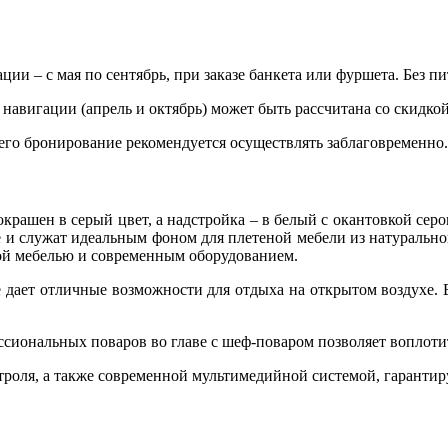
и – с мая по сентябрь, при заказе банкета или фуршета. Без пи
 навигации (апрель и октябрь) может быть рассчитана со скидко
 его бронирование рекомендуется осуществлять заблаговременно.
крашен в серый цвет, а надстройка – в белый с окантовкой сер
 и служат идеальным фоном для плетеной мебели из натуральног
гкой мебелью и современным оборудованием.
 дает отличные возможности для отдыха на открытом воздухе. В
сиональных поваров во главе с шеф-поваром позволяет воплоти
роля, а также современной мультимедийной системой, гарантир