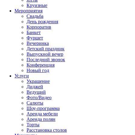
Круизные
Мероприятия
Свадьба
День рождения
Корпоратив
Банкет
Фуршет
Вечеринка
Детский праздник
Выпускной вечер
Последний звонок
Конференция
Новый год
Услуги
Украшение
Диджей
Ведущий
Фото/Видео
Салюты
Шоу-программа
Аренда мебели
Аренда полян
Торты
Расстановка столов