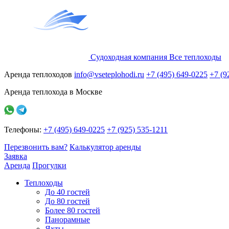
Судоходная компания
Все
теплоходы
Аренда теплоходов
info@vseteplohodi.ru
+7 (495) 649-0225
+7 (9
Аренда теплохода в Москве
Телефоны:
+7 (495) 649-0225
+7 (925) 535-1211
Перезвонить вам?
Калькулятор аренды
Заявка
Аренда
Прогулки
Теплоходы
До 40 гостей
До 80 гостей
Более 80 гостей
Панорамные
Яхты