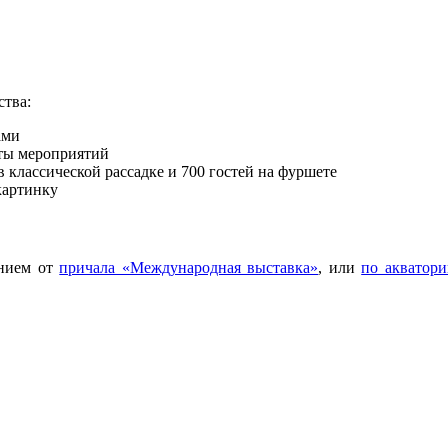
тва:
ами
ты мероприятий
классической рассадке и 700 гостей на фуршете
картинку
ением от
причала «Международная выставка»
, или
по акватори