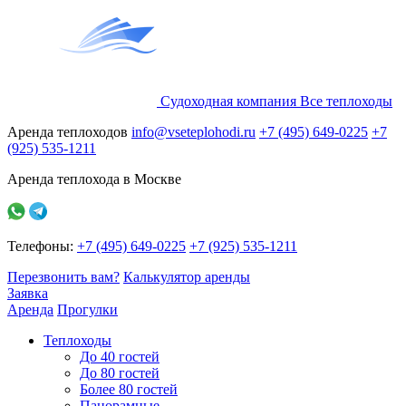
Судоходная компания
Все
теплоходы
Аренда теплоходов
info@vseteplohodi.ru
+7 (495) 649-0225
+7
(925) 535-1211
Аренда теплохода в Москве
Телефоны:
+7 (495) 649-0225
+7 (925) 535-1211
Перезвонить вам?
Калькулятор аренды
Заявка
Аренда
Прогулки
Теплоходы
До 40 гостей
До 80 гостей
Более 80 гостей
Панорамные