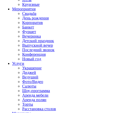
Круизные
Мероприятия
Свадьба
День рождения
Корпоратив
Банкет
Фуршет
Вечеринка
Детский праздник
Выпускной вечер
Последний звонок
Конференция
Новый год
Услуги
Украшение
Диджей
Ведущий
Фото/Видео
Салюты
Шоу-программа
Аренда мебели
Аренда полян
Торты
Расстановка столов