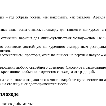
ач – где собрать гостей, чем накормить, как развлечь. Арен
ные залы, зоны отдыха, площадку для танцев и конкурсов, а 
о отличный вариант для мини-путешествия молодоженов. Не н
то составили достойную конкуренцию стандартным ресторана
ршетов.
 остеклением, просторы, открывающиеся на верхней палубе – 
лощения любого свадебного сценария. Скромное празднование 
а, креативное необычное торжество с отходом от традиций.
а теплоходе и отправиться в мини-свадебное путешествие по ак
 на столицу и ее достопримечательности.
плоходе
овки свадьбы мечты: