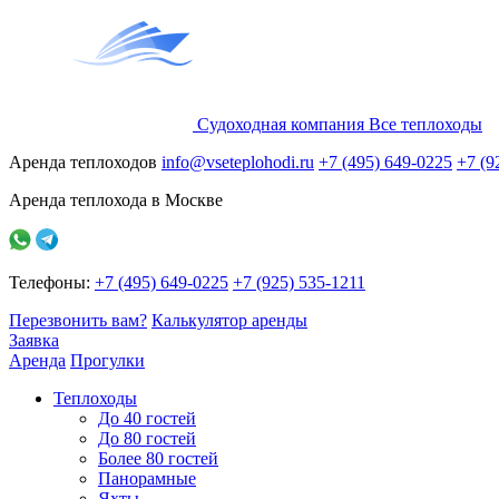
Судоходная компания
Все
теплоходы
Аренда теплоходов
info@vseteplohodi.ru
+7 (495) 649-0225
+7 (9
Аренда теплохода в Москве
Телефоны:
+7 (495) 649-0225
+7 (925) 535-1211
Перезвонить вам?
Калькулятор аренды
Заявка
Аренда
Прогулки
Теплоходы
До 40 гостей
До 80 гостей
Более 80 гостей
Панорамные
Яхты