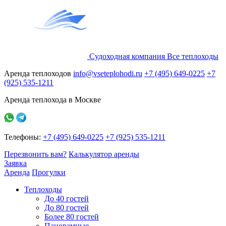
Судоходная компания
Все
теплоходы
Аренда теплоходов
info@vseteplohodi.ru
+7 (495) 649-0225
+7
(925) 535-1211
Аренда теплохода в Москве
Телефоны:
+7 (495) 649-0225
+7 (925) 535-1211
Перезвонить вам?
Калькулятор аренды
Заявка
Аренда
Прогулки
Теплоходы
До 40 гостей
До 80 гостей
Более 80 гостей
Панорамные